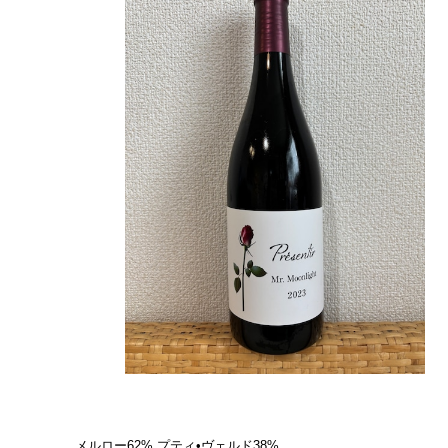
メルロー62%,プティ•ヴェルド38%